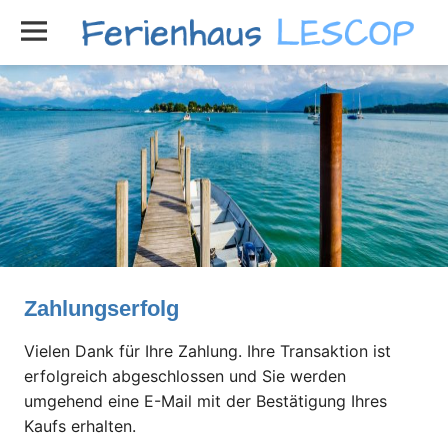
Zum
Inhalt
springen
Das
gepflegte
Ferienhaus
im
Luftkurort
Rimsting
am
Chiemsee
mit
Alpenblick.
Zahlungserfolg
Vielen Dank für Ihre Zahlung. Ihre Transaktion ist
erfolgreich abgeschlossen und Sie werden
umgehend eine E-Mail mit der Bestätigung Ihres
Kaufs erhalten.